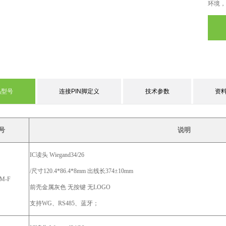
环境，
品型号
连接PIN脚定义
技术参数
资
号
说明
IC读头 Wiegand34/26
/尺寸120.4*86.4*8mm 出线长374±10mm
M-F
前壳金属灰色
无按键
无
LOGO
支持
WG、
RS485、蓝牙；