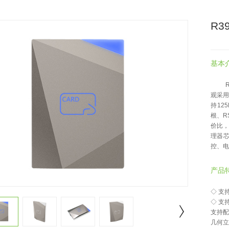
R3
基本
观采
持12
根、R
价比
理器
控、电
产品
◇ 支
◇ 支
支持配
几何立