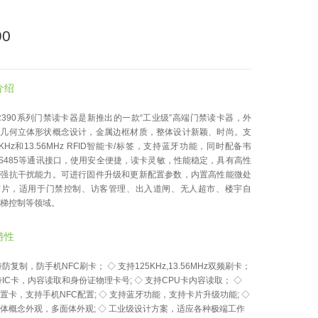
90
介绍
R390系列门禁读卡器是新推出的一款“工业级”高端门禁读卡器，外
用几何立体形状概念设计，金属边框材质，整体设计新颖、时尚。支
5KHz和13.56MHz RFID智能卡/标签，支持蓝牙功能，同时配备韦
S485等通讯接口，使用安全便捷，读卡灵敏，性能稳定，具有高性
，强抗干扰能力。可进行固件升级和更新配置参数，内置高性能微处
芯片，适用于门禁控制、访客管理、出入道闸、无人超市、楼宇自
梯控制等领域。
特性
持防复制，防手机NFC刷卡； ◇ 支持125KHz,13.56MHz双频刷卡；
持IC卡，内容读取和身份证物理卡号; ◇ 支持CPU卡内容读取； ◇
置卡，支持手机NFC配置; ◇ 支持蓝牙功能，支持卡片升级功能; ◇
体概念外观，多面体外观; ◇ 工业级设计方案，适应各种极端工作