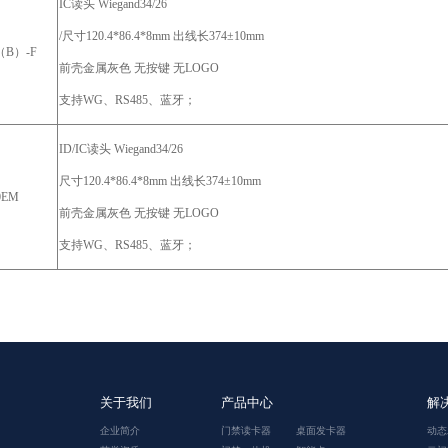
IC读头 Wiegand34/26
/尺寸120.4*86.4*8mm 出线长374±10mm
（B）-F
前壳金属灰色
无按键
无
LOGO
支持
WG、
RS485、蓝牙；
ID/IC读头 Wiegand34/26
尺寸
120.4*86.4*8mm 出线长374±10mm
0EM
前壳金属灰色
无按键
无
LOGO
支持
WG、
RS485、蓝牙；
关于我们
产品中心
解
企业简介
门禁读卡器
桌面发卡器
动态