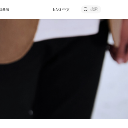
线商城
ENG
·
中文