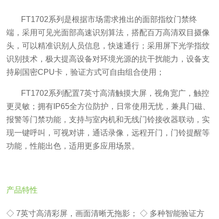
FT1702系列
是根据市场需求推出的面部指纹门禁终
端，采用可见光面部高速识别算法，搭配百万高清双目摄像
头，可以精准识别人员信息，快速通行；采用屏下光学指纹
识别技术，极大提高设备对环境光源的抗干扰能力，设备支
持刷国密
CPU卡，验证方式可自由组合使用；
FT1702系列
配置
7英寸高清触摸大屏，视角宽广，触控
更灵敏；拥有IP65全方位防护，日常使用无忧，兼具门磁、
报警等门禁功能，支持与室内机和无线门铃接收器联动，实
现一键呼叫，可视对讲，通话录像，远程开门，门铃提醒等
功能，性能出色，适用更多应用场景。
产品特性
◇ 7英寸高清彩屏，画面清晰无拖影； ◇ 多种智能验证方