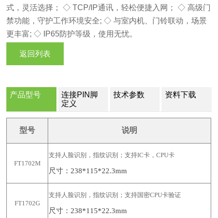
式，灵活选择； ◇ TCP/IP通讯，轻松便捷入网； ◇ 高级门
禁功能，守护工作环境安全; ◇ 与室内机、门铃联动，场景
更丰富; ◇ IP65防护等级，使用无忧。
返回列表
产品型号
连接PIN脚
技术参数
资料下载
定义
型号
说明
支持人脸
识别，指纹识别
；支持
IC卡，CPU卡
FT1
702M
尺寸：
238*115*22.3mm
支持人脸
识别，指纹识别
；支持国密
CPU卡
验证
FT1
702
G
尺寸：
238*115*22.3mm