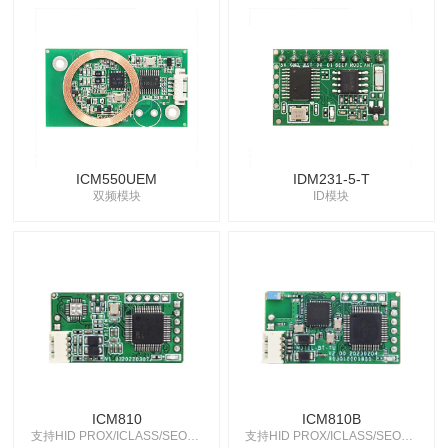
ICM550UEM
IDM231-5-T
双频模块
ID模块
ICM810
ICM810B
支持HID PROX/ICLASS/SEOS卡
支持HID PROX/ICLASS/SEOS卡